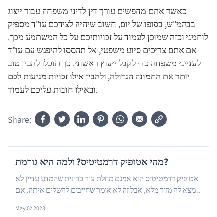
כאשר אתם מחפשים עורך דין לדיני משפחה עבור ייצוג
בבהמ"ש, בסופו של יום, חשוב שיהיה לצידכם עו"ד מספיק
לוחמני וכזה שמוכן לעמוד על זכויותיכם על כל המשתמע מכך.
אם אתם צריכים סיוע משפטי, אל תהססו להיפגש עם עו"ד
לענייני משפחה כדי לקבל ייעוץ ראשוני. כך תוכלו להבין טוב
יותר את התמונה הגדולה, ולהבין אילו זכויות מגיעות לכם
ובאילו חובות עליכם לעמוד.
Share:
מהי אטופיק דרמטיטיס? ולמה היא גורמת?
אטופיק דרמטיטיס היא אמנם מחלת עור כרונית שהמדע עדיין לא
מצא לה מזור מלא, אבל זה לא אומר שחייבים להשלים איתה. אם
…
אתם סובלים מגרד בגוף כתוצאה מאטופיק דרמט...
May 02 2023